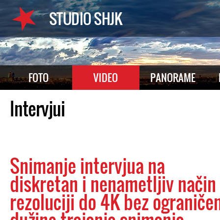
STUDIO SHJK
FOTO
VIDEO
PANORAME
Intervjui
Snimanje intervjua na
diskretan i nenametljiv način
rezoluciji do 4K bez ograniče