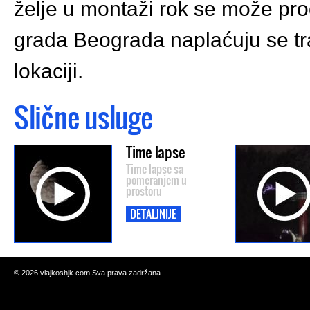
želje u montaži rok se može pro
grada Beograda naplaćuju se tra
lokaciji.
Slične usluge
Time lapse
Time lapse sa
pomeranjem u
prostoru
DETALJNIJE
©
2026 vlajkoshjk.com Sva prava zadržana.