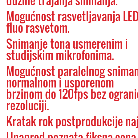
dužine trajanja snimanja.
Mogućnost rasvetljavanja LED
fluo rasvetom.
Snimanje tona usmerenim i
studijskim mikrofonima.
Mogućnost paralelnog sniman
normalnom i usporenom
brzinom do 120fps bez ogranič
rezoluciji.
Kratak rok postprodukcije na
Unapred poznata fiksna cena